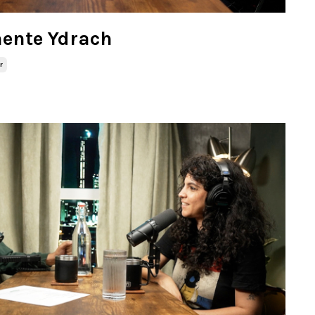
hente Ydrach
r