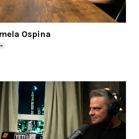
amela Ospina
na