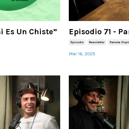
i Es Un Chiste”
Episodio 71 - P
)
Episodio
Newsletter
Pamela Ospi
Mar 16, 2025