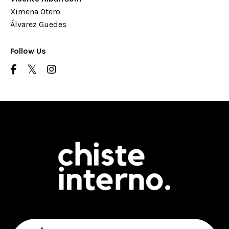
Ximena Otero
Álvarez Guedes
Follow Us