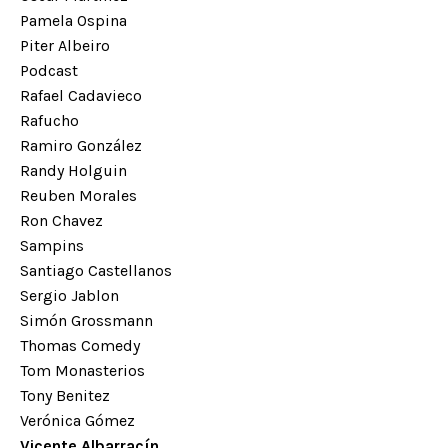
Pamela Ospina
Piter Albeiro
Podcast
Rafael Cadavieco
Rafucho
Ramiro González
Randy Holguin
Reuben Morales
Ron Chavez
Sampins
Santiago Castellanos
Sergio Jablon
Simón Grossmann
Thomas Comedy
Tom Monasterios
Tony Benitez
Verónica Gómez
Vicente Albarracín