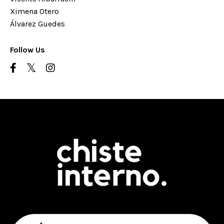
Ximena Otero
Álvarez Guedes
Follow Us