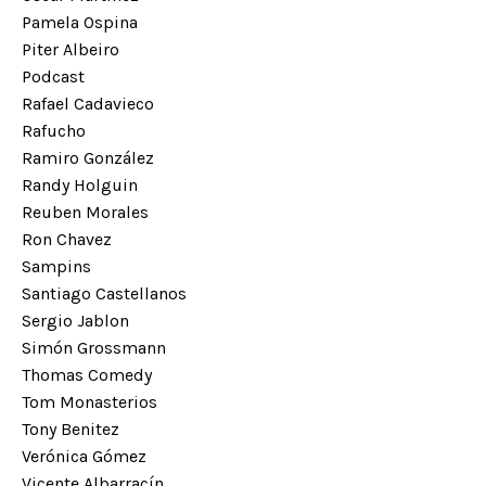
Pamela Ospina
Piter Albeiro
Podcast
Rafael Cadavieco
Rafucho
Ramiro González
Randy Holguin
Reuben Morales
Ron Chavez
Sampins
Santiago Castellanos
Sergio Jablon
Simón Grossmann
Thomas Comedy
Tom Monasterios
Tony Benitez
Verónica Gómez
Vicente Albarracín