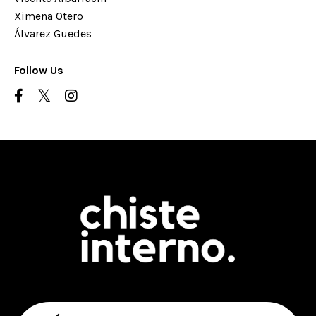
Ximena Otero
Álvarez Guedes
Follow Us