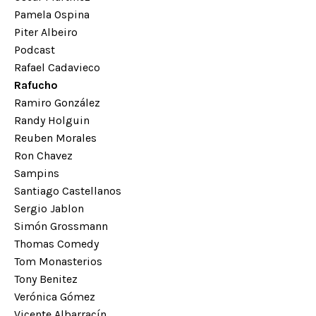
Pamela Ospina
Piter Albeiro
Podcast
Rafael Cadavieco
Rafucho
Ramiro González
Randy Holguin
Reuben Morales
Ron Chavez
Sampins
Santiago Castellanos
Sergio Jablon
Simón Grossmann
Thomas Comedy
Tom Monasterios
Tony Benitez
Verónica Gómez
Vicente Albarracín