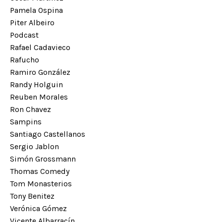
Pamela Ospina
Piter Albeiro
Podcast
Rafael Cadavieco
Rafucho
Ramiro González
Randy Holguin
Reuben Morales
Ron Chavez
Sampins
Santiago Castellanos
Sergio Jablon
Simón Grossmann
Thomas Comedy
Tom Monasterios
Tony Benitez
Verónica Gómez
Vicente Albarracín