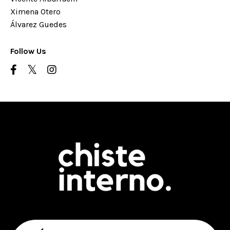
Ximena Otero
Álvarez Guedes
Follow Us