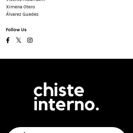
Ximena Otero
Álvarez Guedes
Follow Us