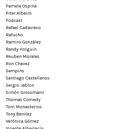
Pamela Ospina
Piter Albeiro
Podcast
Rafael Cadavieco
Rafucho
Ramiro González
Randy Holguin
Reuben Morales
Ron Chavez
Sampins
Santiago Castellanos
Sergio Jablon
Simón Grossmann
Thomas Comedy
Tom Monasterios
Tony Benitez
Verónica Gómez
Vicente Albarracín