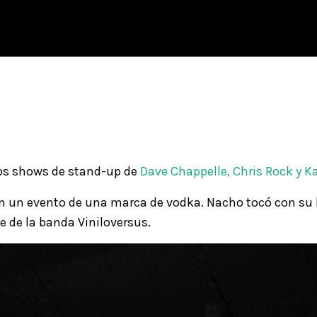
 los shows de stand-up de
Dave Chappelle
,
Chris Rock
y
Ka
 un evento de una marca de vodka. Nacho tocó con su b
 de la banda Viniloversus.