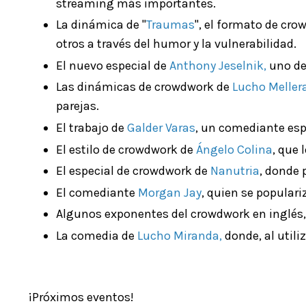
streaming más importantes.
La dinámica de "
Traumas
", el formato de cr
otros a través del humor y la vulnerabilidad.
El nuevo especial de
Anthony Jeselnik
,
uno de
Las dinámicas de crowdwork de
Lucho Meller
parejas.
El trabajo de
Galder Varas
, un comediante espa
El estilo de crowdwork de
Ángelo Colina
, que 
El especial de crowdwork de
Nanutria
, donde 
El comediante
Morgan Jay
, quien se popular
Algunos exponentes del crowdwork en inglé
La comedia de
Lucho Miranda
,
donde, al utili
¡Próximos eventos!