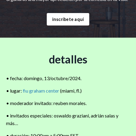
inscríbete aquí
detalles
• fecha: domingo, 13/octubre/2024.
• lugar:
fiu graham center
(miami, fl.)
• moderador invitado: reuben morales.
• invitados especiales: oswaldo graziani, adrián salas y
más…
• duración: 10:00am a 5:00pm EST.