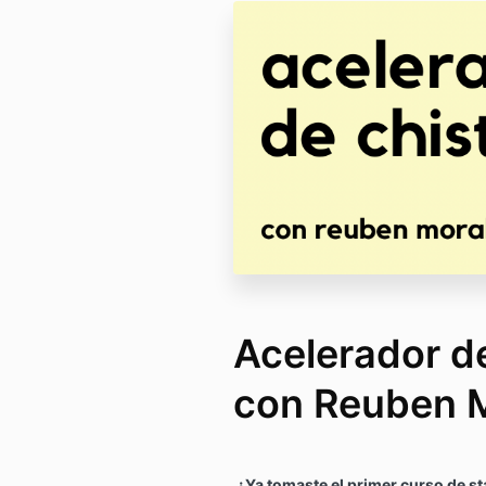
Acelerador d
con Reuben 
¿Ya tomaste el primer curso de st