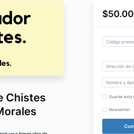
$50.00
e Chistes
Guarde esta t
Morales
Newsletter
and-up o tienes algo de