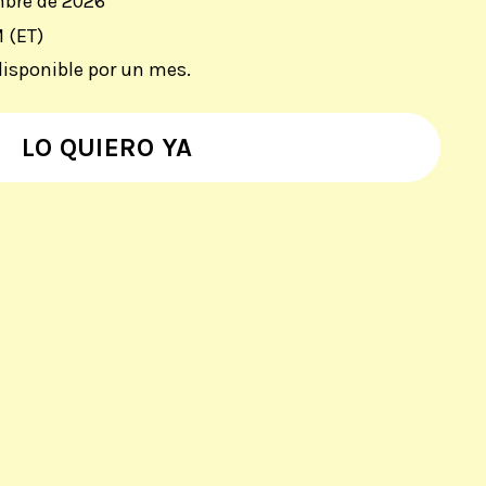
mbre
de 2026
 (ET)
disponible por un
mes.
LO QUIERO YA