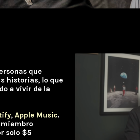
personas que
 historias, lo que
o a vivir de la
tify
,
Apple Music
.
er miembro
r solo $5