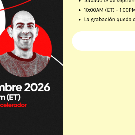
Sábado 12 de septie
10:00
AM (ET) –
1:00PM
La
grabación queda